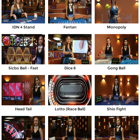
IDN 4 Stand
Fantan
Monopoly
Sicbo Ball - Fast
Dice 6
Gong Ball
Head Tail
Lotto (Race Ball)
Shio Fight