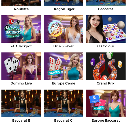
Roulette
Dragon Tiger
Baccarat
24D Jackpot
Dice 6 Fever
6D Colour
Domino Live
Europe Ceme
Grand Prix
Baccarat B
Baccarat C
Europe Baccarat