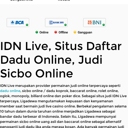
IDN Live, Situs Daftar
Dadu Online, Judi
Sicbo Online
IDN Live merupakan provider permainan judi online terpercaya seperti
dadu online
, sicbo online / dadu koprok, baccarat online, rolet online,
oglok, monopoly, billiard online dan poker dice. Sebagai situs judi IDN Live
terpercaya, Ligadewa mengutamakan kepuasan dan kenyamanan
member saat bermain judi live casino online. Berbekal pengalaman selama
10 tahun dalam dunia taruhan online menjadikan Ligadewa sebagai
bandar dadu terbesar di Indonesia. Selain itu, Ligadewa mempunyai
permainan sicbo online uang asli dan baccarat online sebagai alternatif
pengganti judi dadu jika anda merasa bosan. Ada banyak permainan judi