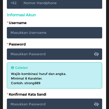
+62
Promosi
Informasi Akun
Hubungi Kami
*
Username
Live Chat
Pengaduan Customer
*
Password
Pilih Bahasa:
Catatan
MASUK
DAFTAR
Wajib kombinasi huruf dan angka.
Minimal 8 Karakter.
Contoh: strong889
&copy; Daftar Judi Online | Daftar Judi Bola |
Daftar SBOBET Ligadewa. Hak Cipta Dilindungi.
*
Konfirmasi Kata Sandi