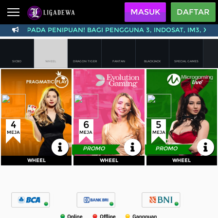
Beranda
MASUK
DAFTAR
WASPADA PENIPUAN! BAGI PENGGUNA 3, INDOSAT, IM3, XL. HUB
Sports
BARU
PROMO
Live Casino
BARU
SICBO
WHEEL
DRAGON TIGER
FANTAN
BLACKJACK
SPECIAL GAMES
IDNPoker
BARU
Meja
Min
Max
Meja
Min
Max
Meja
Min
Max
Baccarat
5Rb
5Jt
Roulette
1Rb
20Jt
Roulette
1Rb
5Jt
Roulette
1Rb
20Jt
Baccarat
2Rb
10Jt
Baccarat
10Rb
7,5Jt
Slots
PROMO
Sicbo
2Rb
25Jt
Sicbo
2Rb
10Jt
Dragon Tiger
10Rb
7,5Jt
Blackjack
10Rb
50Jt
Dragon Tiger
10Rb
10Jt
Blackjack
25Rb
2,5Jt
Wheel
1Rb
1Jt
Blackjack
10Rb
20Jt
Sicbo
1Rb
5Jt
IDNLIVE
BARU
Dragon Tiger
5Rb
5Jt
Wheel
1Rb
10Jt
4
6
5
Stream N Spin
DAFTAR
MASUK
DAFTAR
MASUK
DAFTAR
MASUK
MEJA
MEJA
MEJA
KEMBALI
KEMBALI
KEMBALI
PROMO
PROMO
Arcade
PROMO
WHEEL
WHEEL
WHEEL
WHEEL
WHEEL
WHEEL
Table Games
Lottery
BARU
PROMO
Referral